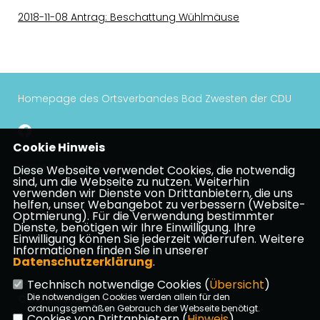
2018-11-08 Antrag: Beschattung Wühlmäuse
Homepage des Ortsverbandes Bad Zwesten der CDU
Cookie Hinweis
Impressum
Datenschutz
Kontakt
Diese Webseite verwendet Cookies, die notwendig
sind, um die Webseite zu nutzen. Weiterhin
Mitgliederbereich
verwenden wir Dienste von Drittanbietern, die uns
helfen, unser Webangebot zu verbessern (Website-
CDU Kreisverband Schwalm-Eder
Optmierung). Für die Verwendung bestimmter
Dienste, benötigen wir Ihre Einwilligung. Ihre
Einwilligung können Sie jederzeit widerrufen. Weitere
Informationen finden Sie in unserer
CDU Hessen
Datenschutzerklärung
.
Technisch notwendige Cookies (
Übersicht
)
CDU Deutschlands
Die notwendigen Cookies werden allein für den
ordnungsgemäßen Gebrauch der Webseite benötigt.
Cookies von Drittanbietern (
Hinweis
)